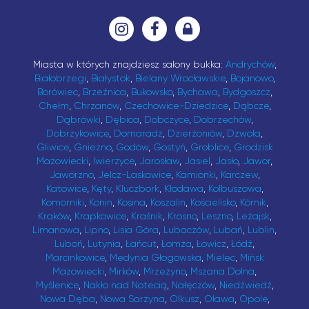
Miasta w których znajdziesz salony bukka:
Andrychów
,
Białobrzegi
,
Białystok
,
Bielany Wrocławskie
,
Bojanowo
,
Borówiec
,
Brzeźnica
,
Bukowsko
,
Bychawa
,
Bydgoszcz
,
Chełm
,
Chrzanów
,
Czechowice-Dziedzice
,
Dąbcze
,
Dąbrówki
,
Dębica
,
Dobczyce
,
Dobrzechów
,
Dobrzykowice
,
Domaradz
,
Dzierżoniów
,
Dzwola
,
Gliwice
,
Gniezno
,
Godów
,
Gostyń
,
Groblice
,
Grodzisk
Mazowiecki
,
Iwierzyce
,
Jarosław
,
Jasiel
,
Jasło
,
Jawor
,
Jaworzno
,
Jelcz-Laskowice
,
Kamionki
,
Karczew
,
Katowice
,
Kęty
,
Kluczbork
,
Kłodawa
,
Kolbuszowa
,
Komorniki
,
Konin
,
Kosina
,
Koszalin
,
Kościelisko
,
Kórnik
,
Kraków
,
Krapkowice
,
Kraśnik
,
Krosno
,
Leszno
,
Leżajsk
,
Limanowa
,
Lipno
,
Lisia Góra
,
Lubaczów
,
Lubań
,
Lublin
,
Luboń
,
Lutynia
,
Łańcut
,
Łomża
,
Łowicz
,
Łódź
,
Marcinkowice
,
Medynia Głogowska
,
Mielec
,
Mińsk
Mazowiecki
,
Mirków
,
Mrzeżyno
,
Mszana Dolna
,
Myślenice
,
Nakło nad Notecią
,
Nałęczów
,
Niedźwiedź
,
Nowa Dęba
,
Nowa Sarzyna
,
Olkusz
,
Oława
,
Opole
,