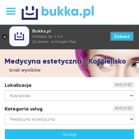
Bukka.pl
Zobacz
Asistapp Sp. z o.o.
Za darmo - w Google Play
Medycyna estetyczna - Kościelisko
brak wyników
Lokalizacja
WYCZYŚĆ
Kategoria usług
WYCZYŚĆ