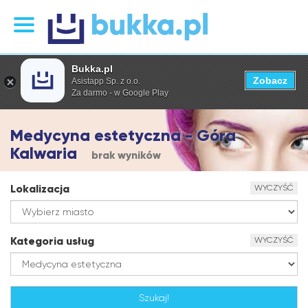
Bukka.pl
Zobacz
Asistapp Sp. z o.o.
Za darmo - w Google Play
Medycyna estetyczna - Góra
Kalwaria
brak wyników
Lokalizacja
WYCZYŚĆ
Kategoria usług
WYCZYŚĆ