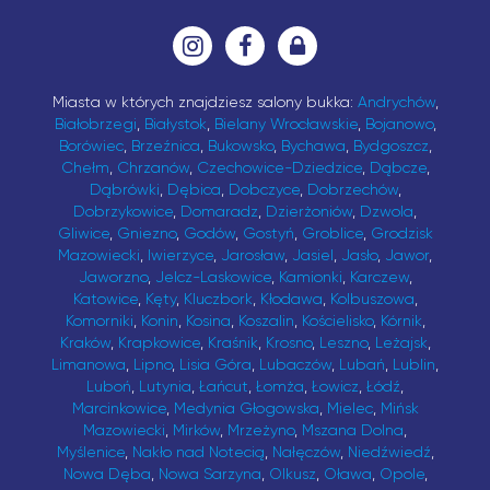
Miasta w których znajdziesz salony bukka:
Andrychów
,
Białobrzegi
,
Białystok
,
Bielany Wrocławskie
,
Bojanowo
,
Borówiec
,
Brzeźnica
,
Bukowsko
,
Bychawa
,
Bydgoszcz
,
Chełm
,
Chrzanów
,
Czechowice-Dziedzice
,
Dąbcze
,
Dąbrówki
,
Dębica
,
Dobczyce
,
Dobrzechów
,
Dobrzykowice
,
Domaradz
,
Dzierżoniów
,
Dzwola
,
Gliwice
,
Gniezno
,
Godów
,
Gostyń
,
Groblice
,
Grodzisk
Mazowiecki
,
Iwierzyce
,
Jarosław
,
Jasiel
,
Jasło
,
Jawor
,
Jaworzno
,
Jelcz-Laskowice
,
Kamionki
,
Karczew
,
Katowice
,
Kęty
,
Kluczbork
,
Kłodawa
,
Kolbuszowa
,
Komorniki
,
Konin
,
Kosina
,
Koszalin
,
Kościelisko
,
Kórnik
,
Kraków
,
Krapkowice
,
Kraśnik
,
Krosno
,
Leszno
,
Leżajsk
,
Limanowa
,
Lipno
,
Lisia Góra
,
Lubaczów
,
Lubań
,
Lublin
,
Luboń
,
Lutynia
,
Łańcut
,
Łomża
,
Łowicz
,
Łódź
,
Marcinkowice
,
Medynia Głogowska
,
Mielec
,
Mińsk
Mazowiecki
,
Mirków
,
Mrzeżyno
,
Mszana Dolna
,
Myślenice
,
Nakło nad Notecią
,
Nałęczów
,
Niedźwiedź
,
Nowa Dęba
,
Nowa Sarzyna
,
Olkusz
,
Oława
,
Opole
,