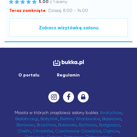
5.00
z 1 oceny
Teraz zamknięte
Dzisiaj: 8:00 - 14:00
Zobacz wizytówkę salonu
O portalu
Regulamin
Miasta w których znajdziesz salony bukka:
Andrychów
,
Białobrzegi
,
Białystok
,
Bielany Wrocławskie
,
Bojanowo
,
Borówiec
,
Brzeźnica
,
Bukowsko
,
Bychawa
,
Bydgoszcz
,
Chełm
,
Chrzanów
,
Czechowice-Dziedzice
,
Dąbcze
,