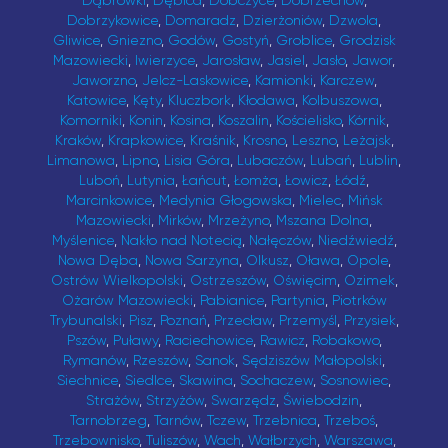
Dąbrówki
,
Dębica
,
Dobczyce
,
Dobrzechów
,
Dobrzykowice
,
Domaradz
,
Dzierżoniów
,
Dzwola
,
Gliwice
,
Gniezno
,
Godów
,
Gostyń
,
Groblice
,
Grodzisk
Mazowiecki
,
Iwierzyce
,
Jarosław
,
Jasiel
,
Jasło
,
Jawor
,
Jaworzno
,
Jelcz-Laskowice
,
Kamionki
,
Karczew
,
Katowice
,
Kęty
,
Kluczbork
,
Kłodawa
,
Kolbuszowa
,
Komorniki
,
Konin
,
Kosina
,
Koszalin
,
Kościelisko
,
Kórnik
,
Kraków
,
Krapkowice
,
Kraśnik
,
Krosno
,
Leszno
,
Leżajsk
,
Limanowa
,
Lipno
,
Lisia Góra
,
Lubaczów
,
Lubań
,
Lublin
,
Luboń
,
Lutynia
,
Łańcut
,
Łomża
,
Łowicz
,
Łódź
,
Marcinkowice
,
Medynia Głogowska
,
Mielec
,
Mińsk
Mazowiecki
,
Mirków
,
Mrzeżyno
,
Mszana Dolna
,
Myślenice
,
Nakło nad Notecią
,
Nałęczów
,
Niedźwiedź
,
Nowa Dęba
,
Nowa Sarzyna
,
Olkusz
,
Oława
,
Opole
,
Ostrów Wielkopolski
,
Ostrzeszów
,
Oświęcim
,
Ozimek
,
Ożarów Mazowiecki
,
Pabianice
,
Partynia
,
Piotrków
Trybunalski
,
Pisz
,
Poznań
,
Przecław
,
Przemyśl
,
Przysiek
,
Pszów
,
Puławy
,
Raciechowice
,
Rawicz
,
Robakowo
,
Rymanów
,
Rzeszów
,
Sanok
,
Sędziszów Małopolski
,
Siechnice
,
Siedlce
,
Skawina
,
Sochaczew
,
Sosnowiec
,
Strażów
,
Strzyżów
,
Swarzędz
,
Świebodzin
,
Tarnobrzeg
,
Tarnów
,
Tczew
,
Trzebnica
,
Trzeboś
,
Trzebownisko
,
Tuliszów
,
Wach
,
Wałbrzych
,
Warszawa
,