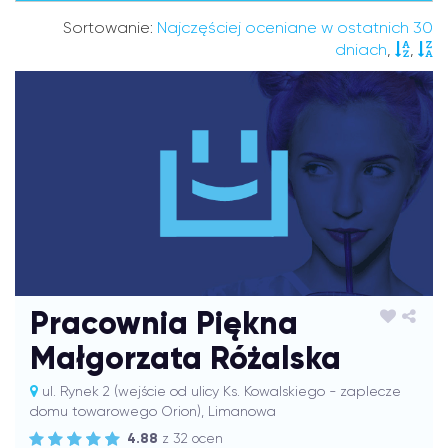
Sortowanie:
Najczęściej oceniane w ostatnich 30
dniach
,
,
Pracownia Piękna
Małgorzata Różalska
ul. Rynek 2 (wejście od ulicy Ks. Kowalskiego - zaplecze
domu towarowego Orion), Limanowa
4.88
z 32 ocen