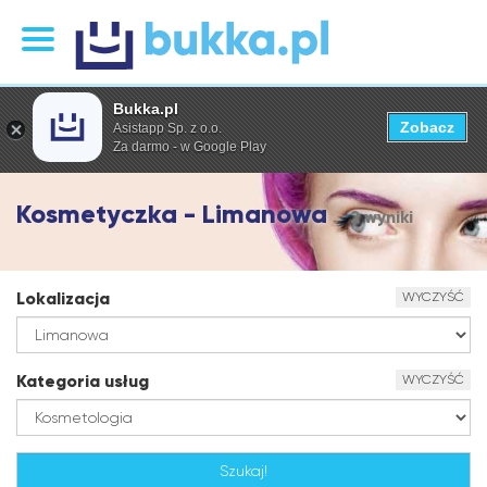
Bukka.pl
Zobacz
Asistapp Sp. z o.o.
Za darmo - w Google Play
Kosmetyczka - Limanowa
2 wyniki
Lokalizacja
WYCZYŚĆ
Kategoria usług
WYCZYŚĆ