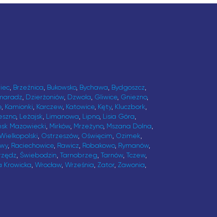
iec
,
Brzeźnica
,
Bukowsko
,
Bychawa
,
Bydgoszcz
,
maradz
,
Dzierżoniów
,
Dzwola
,
Gliwice
,
Gniezno
,
e
,
Kamionki
,
Karczew
,
Katowice
,
Kęty
,
Kluczbork
,
eszno
,
Leżajsk
,
Limanowa
,
Lipno
,
Lisia Góra
,
ńsk Mazowiecki
,
Mirków
,
Mrzeżyno
,
Mszana Dolna
,
Wielkopolski
,
Ostrzeszów
,
Oświęcim
,
Ozimek
,
awy
,
Raciechowice
,
Rawicz
,
Robakowo
,
Rymanów
,
rzędz
,
Świebodzin
,
Tarnobrzeg
,
Tarnów
,
Tczew
,
a Krowicka
,
Wrocław
,
Września
,
Zator
,
Zawonia
,