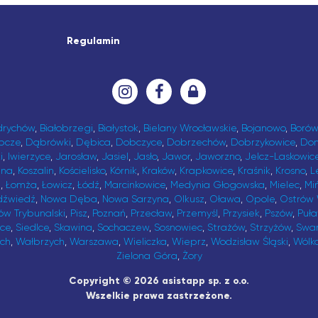
Regulamin
drychów
,
Białobrzegi
,
Białystok
,
Bielany Wrocławskie
,
Bojanowo
,
Borów
bcze
,
Dąbrówki
,
Dębica
,
Dobczyce
,
Dobrzechów
,
Dobrzykowice
,
Do
i
,
Iwierzyce
,
Jarosław
,
Jasiel
,
Jasło
,
Jawor
,
Jaworzno
,
Jelcz-Laskowic
ina
,
Koszalin
,
Kościelisko
,
Kórnik
,
Kraków
,
Krapkowice
,
Kraśnik
,
Krosno
,
L
t
,
Łomża
,
Łowicz
,
Łódź
,
Marcinkowice
,
Medynia Głogowska
,
Mielec
,
Mi
dźwiedź
,
Nowa Dęba
,
Nowa Sarzyna
,
Olkusz
,
Oława
,
Opole
,
Ostrów 
ów Trybunalski
,
Pisz
,
Poznań
,
Przecław
,
Przemyśl
,
Przysiek
,
Pszów
,
Puł
ice
,
Siedlce
,
Skawina
,
Sochaczew
,
Sosnowiec
,
Strażów
,
Strzyżów
,
Swa
ch
,
Wałbrzych
,
Warszawa
,
Wieliczka
,
Wieprz
,
Wodzisław Śląski
,
Wólk
Zielona Góra
,
Żory
Copyright © 2026 asistapp sp. z o.o.
Wszelkie prawa zastrzeżone.