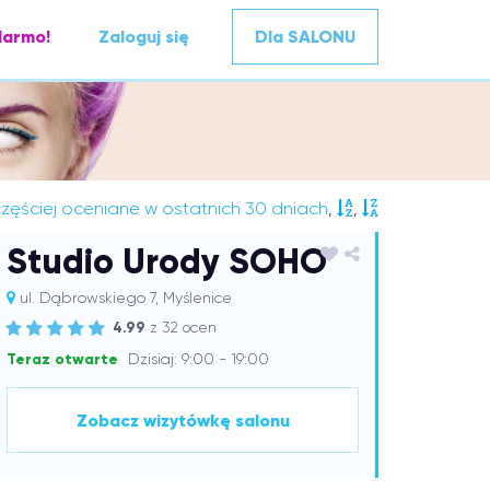
darmo!
Zaloguj się
Dla SALONU
zęściej oceniane w ostatnich 30 dniach
,
,
Studio Urody SOHO
ul. Dąbrowskiego 7, Myślenice
4.99
z 32 ocen
Teraz otwarte
Dzisiaj: 9:00 - 19:00
Zobacz wizytówkę salonu