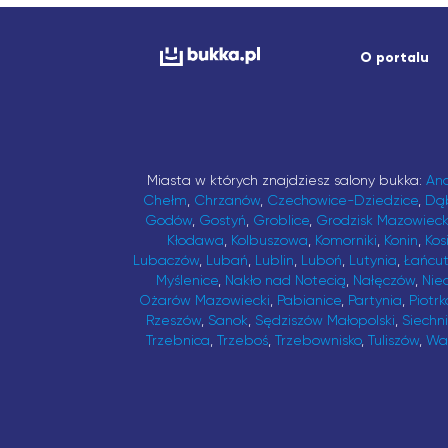
O portalu
Miasta w których znajdziesz salony bukka:
An
Chełm
,
Chrzanów
,
Czechowice-Dziedzice
,
Dą
Godów
,
Gostyń
,
Groblice
,
Grodzisk Mazowieck
Kłodawa
,
Kolbuszowa
,
Komorniki
,
Konin
,
Kos
Lubaczów
,
Lubań
,
Lublin
,
Luboń
,
Lutynia
,
Łańcu
Myślenice
,
Nakło nad Notecią
,
Nałęczów
,
Nie
Ożarów Mazowiecki
,
Pabianice
,
Partynia
,
Piotrk
Rzeszów
,
Sanok
,
Sędziszów Małopolski
,
Siechn
Trzebnica
,
Trzeboś
,
Trzebownisko
,
Tuliszów
,
Wa