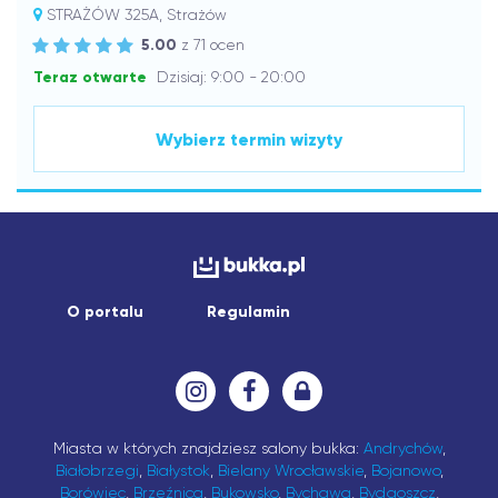
STRAŻÓW 325A, Strażów
5.00
z 71 ocen
Teraz otwarte
Dzisiaj: 9:00 - 20:00
Wybierz termin wizyty
O portalu
Regulamin
Miasta w których znajdziesz salony bukka:
Andrychów
,
Białobrzegi
,
Białystok
,
Bielany Wrocławskie
,
Bojanowo
,
Borówiec
,
Brzeźnica
,
Bukowsko
,
Bychawa
,
Bydgoszcz
,