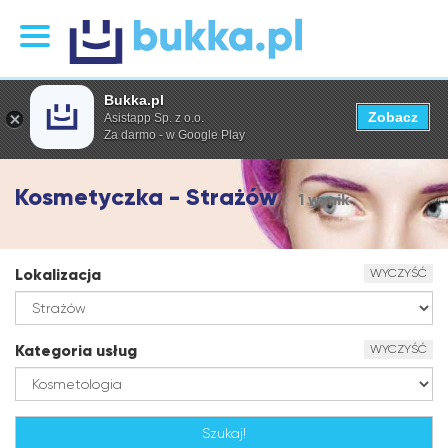
Bukka.pl
Zobacz
Asistapp Sp. z o.o.
Za darmo - w Google Play
Kosmetyczka - Strażów
1 wynik
Lokalizacja
WYCZYŚĆ
Kategoria usług
WYCZYŚĆ