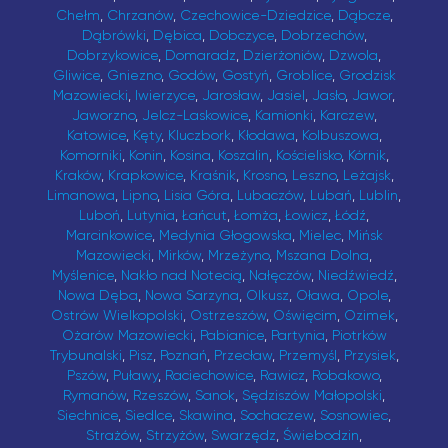
Chełm
,
Chrzanów
,
Czechowice-Dziedzice
,
Dąbcze
,
Dąbrówki
,
Dębica
,
Dobczyce
,
Dobrzechów
,
Dobrzykowice
,
Domaradz
,
Dzierżoniów
,
Dzwola
,
Gliwice
,
Gniezno
,
Godów
,
Gostyń
,
Groblice
,
Grodzisk
Mazowiecki
,
Iwierzyce
,
Jarosław
,
Jasiel
,
Jasło
,
Jawor
,
Jaworzno
,
Jelcz-Laskowice
,
Kamionki
,
Karczew
,
Katowice
,
Kęty
,
Kluczbork
,
Kłodawa
,
Kolbuszowa
,
Komorniki
,
Konin
,
Kosina
,
Koszalin
,
Kościelisko
,
Kórnik
,
Kraków
,
Krapkowice
,
Kraśnik
,
Krosno
,
Leszno
,
Leżajsk
,
Limanowa
,
Lipno
,
Lisia Góra
,
Lubaczów
,
Lubań
,
Lublin
,
Luboń
,
Lutynia
,
Łańcut
,
Łomża
,
Łowicz
,
Łódź
,
Marcinkowice
,
Medynia Głogowska
,
Mielec
,
Mińsk
Mazowiecki
,
Mirków
,
Mrzeżyno
,
Mszana Dolna
,
Myślenice
,
Nakło nad Notecią
,
Nałęczów
,
Niedźwiedź
,
Nowa Dęba
,
Nowa Sarzyna
,
Olkusz
,
Oława
,
Opole
,
Ostrów Wielkopolski
,
Ostrzeszów
,
Oświęcim
,
Ozimek
,
Ożarów Mazowiecki
,
Pabianice
,
Partynia
,
Piotrków
Trybunalski
,
Pisz
,
Poznań
,
Przecław
,
Przemyśl
,
Przysiek
,
Pszów
,
Puławy
,
Raciechowice
,
Rawicz
,
Robakowo
,
Rymanów
,
Rzeszów
,
Sanok
,
Sędziszów Małopolski
,
Siechnice
,
Siedlce
,
Skawina
,
Sochaczew
,
Sosnowiec
,
Strażów
,
Strzyżów
,
Swarzędz
,
Świebodzin
,