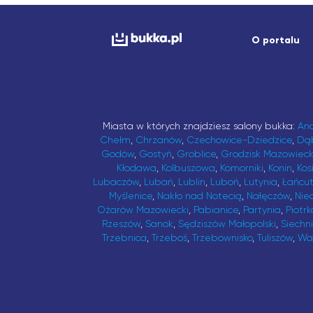
O portalu
Miasta w których znajdziesz salony bukka:
An
Chełm
,
Chrzanów
,
Czechowice-Dziedzice
,
Dą
Godów
,
Gostyń
,
Groblice
,
Grodzisk Mazowieck
Kłodawa
,
Kolbuszowa
,
Komorniki
,
Konin
,
Kos
Lubaczów
,
Lubań
,
Lublin
,
Luboń
,
Lutynia
,
Łańcu
Myślenice
,
Nakło nad Notecią
,
Nałęczów
,
Nie
Ożarów Mazowiecki
,
Pabianice
,
Partynia
,
Piotrk
Rzeszów
,
Sanok
,
Sędziszów Małopolski
,
Siechn
Trzebnica
,
Trzeboś
,
Trzebownisko
,
Tuliszów
,
Wa