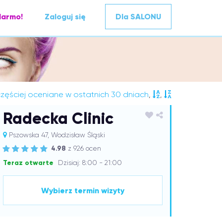
darmo!
Zaloguj się
Dla SALONU
zęściej oceniane w ostatnich 30 dniach
,
,
Radecka Clinic
Pszowska 47, Wodzisław Śląski
4.98
z 926 ocen
Teraz otwarte
Dzisiaj: 8:00 - 21:00
Wybierz termin wizyty