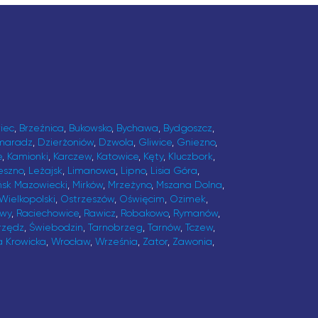
iec
,
Brzeźnica
,
Bukowsko
,
Bychawa
,
Bydgoszcz
,
maradz
,
Dzierżoniów
,
Dzwola
,
Gliwice
,
Gniezno
,
e
,
Kamionki
,
Karczew
,
Katowice
,
Kęty
,
Kluczbork
,
eszno
,
Leżajsk
,
Limanowa
,
Lipno
,
Lisia Góra
,
ńsk Mazowiecki
,
Mirków
,
Mrzeżyno
,
Mszana Dolna
,
Wielkopolski
,
Ostrzeszów
,
Oświęcim
,
Ozimek
,
awy
,
Raciechowice
,
Rawicz
,
Robakowo
,
Rymanów
,
rzędz
,
Świebodzin
,
Tarnobrzeg
,
Tarnów
,
Tczew
,
a Krowicka
,
Wrocław
,
Września
,
Zator
,
Zawonia
,