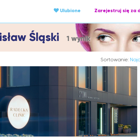
Ulubione
Zarejestruj się za 
sław Śląski
1 wynik
Sortowanie:
Najc