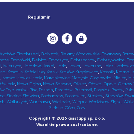
Regulamin
drychów
,
Białobrzegi
,
Białystok
,
Bielany Wrocławskie
,
Bojanowo
,
Borów
bcze
,
Dąbrówki
,
Dębica
,
Dobczyce
,
Dobrzechów
,
Dobrzykowice
,
Do
i
,
Iwierzyce
,
Jarosław
,
Jasiel
,
Jasło
,
Jawor
,
Jaworzno
,
Jelcz-Laskowic
ina
,
Koszalin
,
Kościelisko
,
Kórnik
,
Kraków
,
Krapkowice
,
Kraśnik
,
Krosno
,
L
t
,
Łomża
,
Łowicz
,
Łódź
,
Marcinkowice
,
Medynia Głogowska
,
Mielec
,
Mi
dźwiedź
,
Nowa Dęba
,
Nowa Sarzyna
,
Olkusz
,
Oława
,
Opole
,
Ostrów 
ów Trybunalski
,
Pisz
,
Poznań
,
Przecław
,
Przemyśl
,
Przysiek
,
Pszów
,
Puł
ice
,
Siedlce
,
Skawina
,
Sochaczew
,
Sosnowiec
,
Strażów
,
Strzyżów
,
Swa
ch
,
Wałbrzych
,
Warszawa
,
Wieliczka
,
Wieprz
,
Wodzisław Śląski
,
Wólk
Zielona Góra
,
Żory
Copyright © 2026 asistapp sp. z o.o.
Wszelkie prawa zastrzeżone.