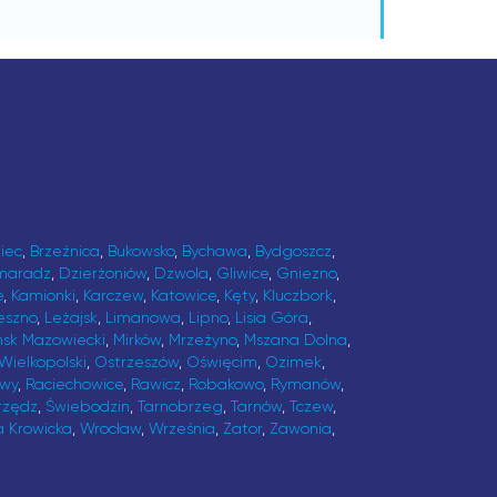
iec
,
Brzeźnica
,
Bukowsko
,
Bychawa
,
Bydgoszcz
,
maradz
,
Dzierżoniów
,
Dzwola
,
Gliwice
,
Gniezno
,
e
,
Kamionki
,
Karczew
,
Katowice
,
Kęty
,
Kluczbork
,
eszno
,
Leżajsk
,
Limanowa
,
Lipno
,
Lisia Góra
,
ńsk Mazowiecki
,
Mirków
,
Mrzeżyno
,
Mszana Dolna
,
Wielkopolski
,
Ostrzeszów
,
Oświęcim
,
Ozimek
,
awy
,
Raciechowice
,
Rawicz
,
Robakowo
,
Rymanów
,
rzędz
,
Świebodzin
,
Tarnobrzeg
,
Tarnów
,
Tczew
,
a Krowicka
,
Wrocław
,
Września
,
Zator
,
Zawonia
,