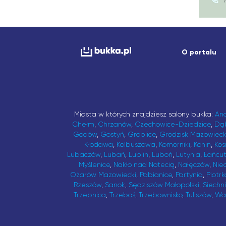
O portalu
Miasta w których znajdziesz salony bukka:
An
Chełm
,
Chrzanów
,
Czechowice-Dziedzice
,
Dą
Godów
,
Gostyń
,
Groblice
,
Grodzisk Mazowieck
Kłodawa
,
Kolbuszowa
,
Komorniki
,
Konin
,
Kos
Lubaczów
,
Lubań
,
Lublin
,
Luboń
,
Lutynia
,
Łańcu
Myślenice
,
Nakło nad Notecią
,
Nałęczów
,
Nie
Ożarów Mazowiecki
,
Pabianice
,
Partynia
,
Piotrk
Rzeszów
,
Sanok
,
Sędziszów Małopolski
,
Siechn
Trzebnica
,
Trzeboś
,
Trzebownisko
,
Tuliszów
,
Wa