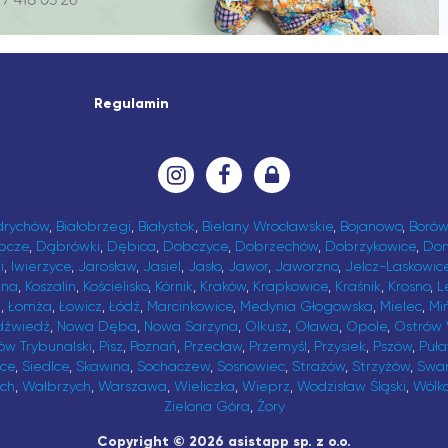
Regulamin
drychów
,
Białobrzegi
,
Białystok
,
Bielany Wrocławskie
,
Bojanowo
,
Borów
bcze
,
Dąbrówki
,
Dębica
,
Dobczyce
,
Dobrzechów
,
Dobrzykowice
,
Do
i
,
Iwierzyce
,
Jarosław
,
Jasiel
,
Jasło
,
Jawor
,
Jaworzno
,
Jelcz-Laskowic
ina
,
Koszalin
,
Kościelisko
,
Kórnik
,
Kraków
,
Krapkowice
,
Kraśnik
,
Krosno
,
L
t
,
Łomża
,
Łowicz
,
Łódź
,
Marcinkowice
,
Medynia Głogowska
,
Mielec
,
Mi
dźwiedź
,
Nowa Dęba
,
Nowa Sarzyna
,
Olkusz
,
Oława
,
Opole
,
Ostrów 
ów Trybunalski
,
Pisz
,
Poznań
,
Przecław
,
Przemyśl
,
Przysiek
,
Pszów
,
Puł
ice
,
Siedlce
,
Skawina
,
Sochaczew
,
Sosnowiec
,
Strażów
,
Strzyżów
,
Swa
ch
,
Wałbrzych
,
Warszawa
,
Wieliczka
,
Wieprz
,
Wodzisław Śląski
,
Wólk
Zielona Góra
,
Żory
Copyright © 2026 asistapp sp. z o.o.