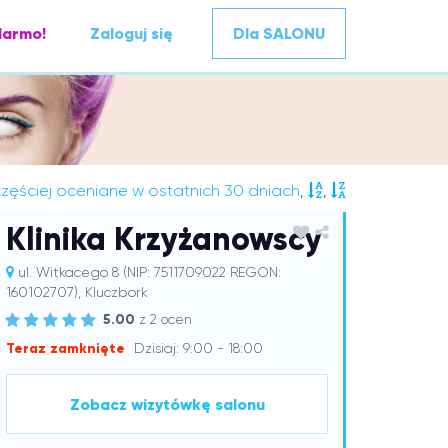
darmo!
Zaloguj się
Dla SALONU
zęściej oceniane w ostatnich 30 dniach
,
,
Klinika Krzyżanowscy
ul. Witkacego 8 (NIP: 7511709022 REGON:
160102707), Kluczbork
5.00
z 2 ocen
Teraz zamknięte
Dzisiaj: 9:00 - 18:00
Zobacz wizytówkę salonu