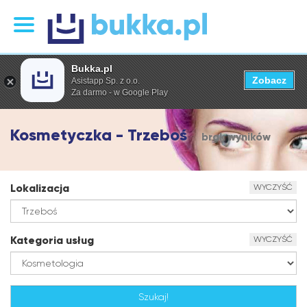
Bukka.pl
Zobacz
Asistapp Sp. z o.o.
Za darmo - w Google Play
Kosmetyczka - Trzeboś
brak wyników
Lokalizacja
WYCZYŚĆ
Kategoria usług
WYCZYŚĆ