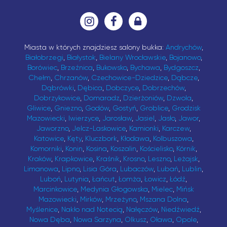
Miasta w których znajdziesz salony bukka:
Andrychów
,
Białobrzegi
,
Białystok
,
Bielany Wrocławskie
,
Bojanowo
,
Borówiec
,
Brzeźnica
,
Bukowsko
,
Bychawa
,
Bydgoszcz
,
Chełm
,
Chrzanów
,
Czechowice-Dziedzice
,
Dąbcze
,
Dąbrówki
,
Dębica
,
Dobczyce
,
Dobrzechów
,
Dobrzykowice
,
Domaradz
,
Dzierżoniów
,
Dzwola
,
Gliwice
,
Gniezno
,
Godów
,
Gostyń
,
Groblice
,
Grodzisk
Mazowiecki
,
Iwierzyce
,
Jarosław
,
Jasiel
,
Jasło
,
Jawor
,
Jaworzno
,
Jelcz-Laskowice
,
Kamionki
,
Karczew
,
Katowice
,
Kęty
,
Kluczbork
,
Kłodawa
,
Kolbuszowa
,
Komorniki
,
Konin
,
Kosina
,
Koszalin
,
Kościelisko
,
Kórnik
,
Kraków
,
Krapkowice
,
Kraśnik
,
Krosno
,
Leszno
,
Leżajsk
,
Limanowa
,
Lipno
,
Lisia Góra
,
Lubaczów
,
Lubań
,
Lublin
,
Luboń
,
Lutynia
,
Łańcut
,
Łomża
,
Łowicz
,
Łódź
,
Marcinkowice
,
Medynia Głogowska
,
Mielec
,
Mińsk
Mazowiecki
,
Mirków
,
Mrzeżyno
,
Mszana Dolna
,
Myślenice
,
Nakło nad Notecią
,
Nałęczów
,
Niedźwiedź
,
Nowa Dęba
,
Nowa Sarzyna
,
Olkusz
,
Oława
,
Opole
,