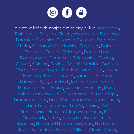
Miasta w których znajdziesz salony bukka:
Andrychów
,
Białobrzegi
,
Białystok
,
Bielany Wrocławskie
,
Bojanowo
,
Borówiec
,
Brzeźnica
,
Bukowsko
,
Bychawa
,
Bydgoszcz
,
Chełm
,
Chrzanów
,
Czechowice-Dziedzice
,
Dąbcze
,
Dąbrówki
,
Dębica
,
Dobczyce
,
Dobrzechów
,
Dobrzykowice
,
Domaradz
,
Dzierżoniów
,
Dzwola
,
Gliwice
,
Gniezno
,
Godów
,
Gostyń
,
Groblice
,
Grodzisk
Mazowiecki
,
Iwierzyce
,
Jarosław
,
Jasiel
,
Jasło
,
Jawor
,
Jaworzno
,
Jelcz-Laskowice
,
Kamionki
,
Karczew
,
Katowice
,
Kęty
,
Kluczbork
,
Kłodawa
,
Kolbuszowa
,
Komorniki
,
Konin
,
Kosina
,
Koszalin
,
Kościelisko
,
Kórnik
,
Kraków
,
Krapkowice
,
Kraśnik
,
Krosno
,
Leszno
,
Leżajsk
,
Limanowa
,
Lipno
,
Lisia Góra
,
Lubaczów
,
Lubań
,
Lublin
,
Luboń
,
Lutynia
,
Łańcut
,
Łomża
,
Łowicz
,
Łódź
,
Marcinkowice
,
Medynia Głogowska
,
Mielec
,
Mińsk
Mazowiecki
,
Mirków
,
Mrzeżyno
,
Mszana Dolna
,
Myślenice
,
Nakło nad Notecią
,
Nałęczów
,
Niedźwiedź
,
Nowa Dęba
,
Nowa Sarzyna
,
Olkusz
,
Oława
,
Opole
,