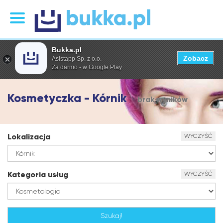
Bukka.pl
Zobacz
Asistapp Sp. z o.o.
Za darmo - w Google Play
Kosmetyczka - Kórnik
brak wyników
Lokalizacja
WYCZYŚĆ
Kategoria usług
WYCZYŚĆ