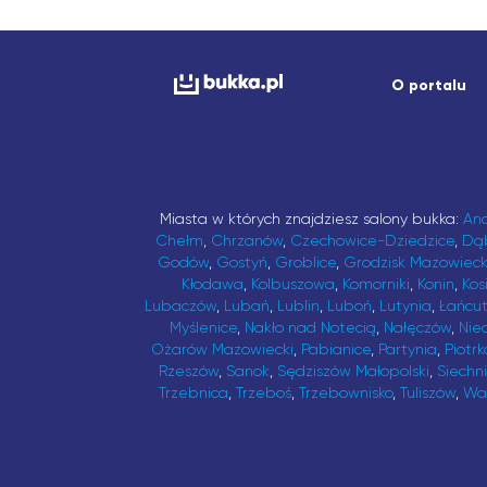
O portalu
Miasta w których znajdziesz salony bukka:
An
Chełm
,
Chrzanów
,
Czechowice-Dziedzice
,
Dą
Godów
,
Gostyń
,
Groblice
,
Grodzisk Mazowieck
Kłodawa
,
Kolbuszowa
,
Komorniki
,
Konin
,
Kos
Lubaczów
,
Lubań
,
Lublin
,
Luboń
,
Lutynia
,
Łańcu
Myślenice
,
Nakło nad Notecią
,
Nałęczów
,
Nie
Ożarów Mazowiecki
,
Pabianice
,
Partynia
,
Piotrk
Rzeszów
,
Sanok
,
Sędziszów Małopolski
,
Siechn
Trzebnica
,
Trzeboś
,
Trzebownisko
,
Tuliszów
,
Wa