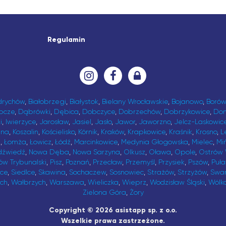
Regulamin
drychów
,
Białobrzegi
,
Białystok
,
Bielany Wrocławskie
,
Bojanowo
,
Borów
bcze
,
Dąbrówki
,
Dębica
,
Dobczyce
,
Dobrzechów
,
Dobrzykowice
,
Do
i
,
Iwierzyce
,
Jarosław
,
Jasiel
,
Jasło
,
Jawor
,
Jaworzno
,
Jelcz-Laskowic
ina
,
Koszalin
,
Kościelisko
,
Kórnik
,
Kraków
,
Krapkowice
,
Kraśnik
,
Krosno
,
L
t
,
Łomża
,
Łowicz
,
Łódź
,
Marcinkowice
,
Medynia Głogowska
,
Mielec
,
Mi
dźwiedź
,
Nowa Dęba
,
Nowa Sarzyna
,
Olkusz
,
Oława
,
Opole
,
Ostrów 
ów Trybunalski
,
Pisz
,
Poznań
,
Przecław
,
Przemyśl
,
Przysiek
,
Pszów
,
Puł
ice
,
Siedlce
,
Skawina
,
Sochaczew
,
Sosnowiec
,
Strażów
,
Strzyżów
,
Swa
ch
,
Wałbrzych
,
Warszawa
,
Wieliczka
,
Wieprz
,
Wodzisław Śląski
,
Wólk
Zielona Góra
,
Żory
Copyright © 2026 asistapp sp. z o.o.
Wszelkie prawa zastrzeżone.