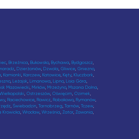
iec
,
Brzeźnica
,
Bukowsko
,
Bychawa
,
Bydgoszcz
,
maradz
,
Dzierżoniów
,
Dzwola
,
Gliwice
,
Gniezno
,
e
,
Kamionki
,
Karczew
,
Katowice
,
Kęty
,
Kluczbork
,
eszno
,
Leżajsk
,
Limanowa
,
Lipno
,
Lisia Góra
,
ńsk Mazowiecki
,
Mirków
,
Mrzeżyno
,
Mszana Dolna
,
Wielkopolski
,
Ostrzeszów
,
Oświęcim
,
Ozimek
,
awy
,
Raciechowice
,
Rawicz
,
Robakowo
,
Rymanów
,
rzędz
,
Świebodzin
,
Tarnobrzeg
,
Tarnów
,
Tczew
,
a Krowicka
,
Wrocław
,
Września
,
Zator
,
Zawonia
,