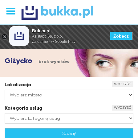
Bukka.pl
Zobacz
Asistapp Sp. z o.o.
Za darmo - w Google Play
Giżycko
brak wyników
Lokalizacja
WYCZYŚĆ
Kategoria usług
WYCZYŚĆ