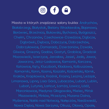
Miasta w których znajdziesz salony bukka:
Andrychów
,
Białobrzegi
,
Białystok
,
Bielany Wrocławskie
,
Bojanowo
,
Borówiec
,
Brzeźnica
,
Bukowsko
,
Bychawa
,
Bydgoszcz
,
Chełm
,
Chrzanów
,
Czechowice-Dziedzice
,
Dąbcze
,
Dąbrówki
,
Dębica
,
Dobczyce
,
Dobrzechów
,
Dobrzykowice
,
Domaradz
,
Dzierżoniów
,
Dzwola
,
Gliwice
,
Gniezno
,
Godów
,
Gostyń
,
Groblice
,
Grodzisk
Mazowiecki
,
Iwierzyce
,
Jarosław
,
Jasiel
,
Jasło
,
Jawor
,
Jaworzno
,
Jelcz-Laskowice
,
Kamionki
,
Karczew
,
Katowice
,
Kęty
,
Kluczbork
,
Kłodawa
,
Kolbuszowa
,
Komorniki
,
Konin
,
Kosina
,
Koszalin
,
Kościelisko
,
Kórnik
,
Kraków
,
Krapkowice
,
Kraśnik
,
Krosno
,
Leszno
,
Leżajsk
,
Limanowa
,
Lipno
,
Lisia Góra
,
Lubaczów
,
Lubań
,
Lublin
,
Luboń
,
Lutynia
,
Łańcut
,
Łomża
,
Łowicz
,
Łódź
,
Marcinkowice
,
Medynia Głogowska
,
Mielec
,
Mińsk
Mazowiecki
,
Mirków
,
Mrzeżyno
,
Mszana Dolna
,
Myślenice
,
Nakło nad Notecią
,
Nałęczów
,
Niedźwiedź
,
Nowa Dęba
,
Nowa Sarzyna
,
Olkusz
,
Oława
,
Opole
,