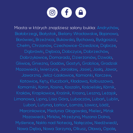
Miasta w których znajdziesz salony bukka:
Andrychów
,
Białobrzegi
,
Białystok
,
Bielany Wrocławskie
,
Bojanowo
,
Borówiec
,
Brzeźnica
,
Bukowsko
,
Bychawa
,
Bydgoszcz
,
Chełm
,
Chrzanów
,
Czechowice-Dziedzice
,
Dąbcze
,
Dąbrówki
,
Dębica
,
Dobczyce
,
Dobrzechów
,
Dobrzykowice
,
Domaradz
,
Dzierżoniów
,
Dzwola
,
Gliwice
,
Gniezno
,
Godów
,
Gostyń
,
Groblice
,
Grodzisk
Mazowiecki
,
Iwierzyce
,
Jarosław
,
Jasiel
,
Jasło
,
Jawor
,
Jaworzno
,
Jelcz-Laskowice
,
Kamionki
,
Karczew
,
Katowice
,
Kęty
,
Kluczbork
,
Kłodawa
,
Kolbuszowa
,
Komorniki
,
Konin
,
Kosina
,
Koszalin
,
Kościelisko
,
Kórnik
,
Kraków
,
Krapkowice
,
Kraśnik
,
Krosno
,
Leszno
,
Leżajsk
,
Limanowa
,
Lipno
,
Lisia Góra
,
Lubaczów
,
Lubań
,
Lublin
,
Luboń
,
Lutynia
,
Łańcut
,
Łomża
,
Łowicz
,
Łódź
,
Marcinkowice
,
Medynia Głogowska
,
Mielec
,
Mińsk
Mazowiecki
,
Mirków
,
Mrzeżyno
,
Mszana Dolna
,
Myślenice
,
Nakło nad Notecią
,
Nałęczów
,
Niedźwiedź
,
Nowa Dęba
,
Nowa Sarzyna
,
Olkusz
,
Oława
,
Opole
,