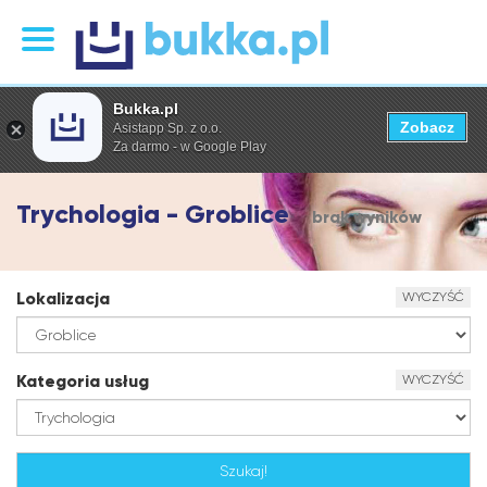
Bukka.pl
Zobacz
Asistapp Sp. z o.o.
Za darmo - w Google Play
Trychologia - Groblice
brak wyników
Lokalizacja
WYCZYŚĆ
Kategoria usług
WYCZYŚĆ