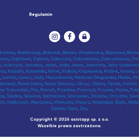
Regulamin
drychów
,
Białobrzegi
,
Białystok
,
Bielany Wrocławskie
,
Bojanowo
,
Borów
bcze
,
Dąbrówki
,
Dębica
,
Dobczyce
,
Dobrzechów
,
Dobrzykowice
,
Do
i
,
Iwierzyce
,
Jarosław
,
Jasiel
,
Jasło
,
Jawor
,
Jaworzno
,
Jelcz-Laskowic
ina
,
Koszalin
,
Kościelisko
,
Kórnik
,
Kraków
,
Krapkowice
,
Kraśnik
,
Krosno
,
L
t
,
Łomża
,
Łowicz
,
Łódź
,
Marcinkowice
,
Medynia Głogowska
,
Mielec
,
Mi
dźwiedź
,
Nowa Dęba
,
Nowa Sarzyna
,
Olkusz
,
Oława
,
Opole
,
Ostrów 
ów Trybunalski
,
Pisz
,
Poznań
,
Przecław
,
Przemyśl
,
Przysiek
,
Pszów
,
Puł
ice
,
Siedlce
,
Skawina
,
Sochaczew
,
Sosnowiec
,
Strażów
,
Strzyżów
,
Swa
ch
,
Wałbrzych
,
Warszawa
,
Wieliczka
,
Wieprz
,
Wodzisław Śląski
,
Wólk
Zielona Góra
,
Żory
Copyright © 2026 asistapp sp. z o.o.
Wszelkie prawa zastrzeżone.