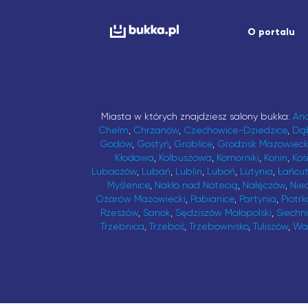
O portalu
Miasta w których znajdziesz salony bukka:
An
Chełm
,
Chrzanów
,
Czechowice-Dziedzice
,
Dą
Godów
,
Gostyń
,
Groblice
,
Grodzisk Mazowieck
Kłodawa
,
Kolbuszowa
,
Komorniki
,
Konin
,
Kos
Lubaczów
,
Lubań
,
Lublin
,
Luboń
,
Lutynia
,
Łańcu
Myślenice
,
Nakło nad Notecią
,
Nałęczów
,
Nie
Ożarów Mazowiecki
,
Pabianice
,
Partynia
,
Piotrk
Rzeszów
,
Sanok
,
Sędziszów Małopolski
,
Siechn
Trzebnica
,
Trzeboś
,
Trzebownisko
,
Tuliszów
,
Wa