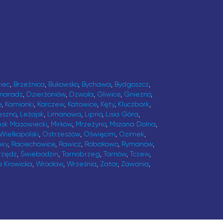
iec
,
Brzeźnica
,
Bukowsko
,
Bychawa
,
Bydgoszcz
,
maradz
,
Dzierżoniów
,
Dzwola
,
Gliwice
,
Gniezno
,
e
,
Kamionki
,
Karczew
,
Katowice
,
Kęty
,
Kluczbork
,
eszno
,
Leżajsk
,
Limanowa
,
Lipno
,
Lisia Góra
,
ńsk Mazowiecki
,
Mirków
,
Mrzeżyno
,
Mszana Dolna
,
Wielkopolski
,
Ostrzeszów
,
Oświęcim
,
Ozimek
,
awy
,
Raciechowice
,
Rawicz
,
Robakowo
,
Rymanów
,
rzędz
,
Świebodzin
,
Tarnobrzeg
,
Tarnów
,
Tczew
,
a Krowicka
,
Wrocław
,
Września
,
Zator
,
Zawonia
,