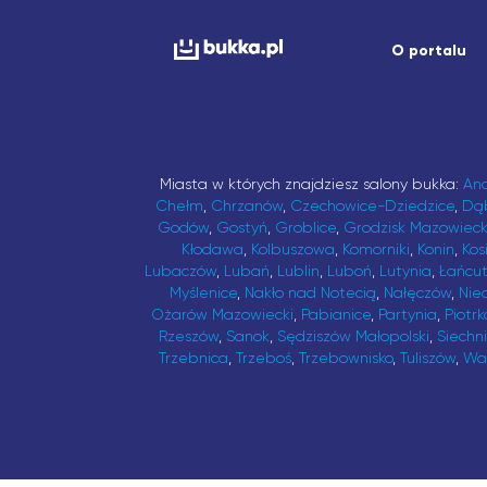
O portalu
Miasta w których znajdziesz salony bukka:
An
Chełm
,
Chrzanów
,
Czechowice-Dziedzice
,
Dą
Godów
,
Gostyń
,
Groblice
,
Grodzisk Mazowieck
Kłodawa
,
Kolbuszowa
,
Komorniki
,
Konin
,
Kos
Lubaczów
,
Lubań
,
Lublin
,
Luboń
,
Lutynia
,
Łańcu
Myślenice
,
Nakło nad Notecią
,
Nałęczów
,
Nie
Ożarów Mazowiecki
,
Pabianice
,
Partynia
,
Piotrk
Rzeszów
,
Sanok
,
Sędziszów Małopolski
,
Siechn
Trzebnica
,
Trzeboś
,
Trzebownisko
,
Tuliszów
,
Wa