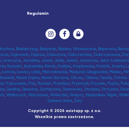
Regulamin
drychów
,
Białobrzegi
,
Białystok
,
Bielany Wrocławskie
,
Bojanowo
,
Borów
bcze
,
Dąbrówki
,
Dębica
,
Dobczyce
,
Dobrzechów
,
Dobrzykowice
,
Do
i
,
Iwierzyce
,
Jarosław
,
Jasiel
,
Jasło
,
Jawor
,
Jaworzno
,
Jelcz-Laskowic
ina
,
Koszalin
,
Kościelisko
,
Kórnik
,
Kraków
,
Krapkowice
,
Kraśnik
,
Krosno
,
L
t
,
Łomża
,
Łowicz
,
Łódź
,
Marcinkowice
,
Medynia Głogowska
,
Mielec
,
Mi
dźwiedź
,
Nowa Dęba
,
Nowa Sarzyna
,
Olkusz
,
Oława
,
Opole
,
Ostrów 
ów Trybunalski
,
Pisz
,
Poznań
,
Przecław
,
Przemyśl
,
Przysiek
,
Pszów
,
Puł
ice
,
Siedlce
,
Skawina
,
Sochaczew
,
Sosnowiec
,
Strażów
,
Strzyżów
,
Swa
ch
,
Wałbrzych
,
Warszawa
,
Wieliczka
,
Wieprz
,
Wodzisław Śląski
,
Wólk
Zielona Góra
,
Żory
Copyright © 2026 asistapp sp. z o.o.
Wszelkie prawa zastrzeżone.