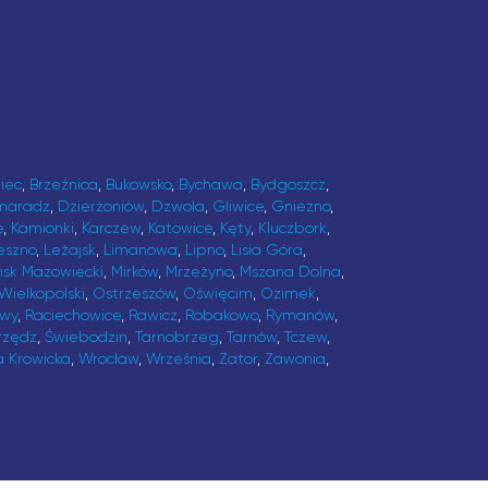
iec
,
Brzeźnica
,
Bukowsko
,
Bychawa
,
Bydgoszcz
,
maradz
,
Dzierżoniów
,
Dzwola
,
Gliwice
,
Gniezno
,
e
,
Kamionki
,
Karczew
,
Katowice
,
Kęty
,
Kluczbork
,
eszno
,
Leżajsk
,
Limanowa
,
Lipno
,
Lisia Góra
,
ńsk Mazowiecki
,
Mirków
,
Mrzeżyno
,
Mszana Dolna
,
Wielkopolski
,
Ostrzeszów
,
Oświęcim
,
Ozimek
,
awy
,
Raciechowice
,
Rawicz
,
Robakowo
,
Rymanów
,
rzędz
,
Świebodzin
,
Tarnobrzeg
,
Tarnów
,
Tczew
,
a Krowicka
,
Wrocław
,
Września
,
Zator
,
Zawonia
,