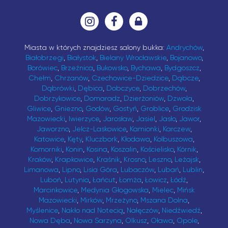
Miasta w których znajdziesz salony bukka:
Andrychów
,
Białobrzegi
,
Białystok
,
Bielany Wrocławskie
,
Bojanowo
,
Borówiec
,
Brzeźnica
,
Bukowsko
,
Bychawa
,
Bydgoszcz
,
Chełm
,
Chrzanów
,
Czechowice-Dziedzice
,
Dąbcze
,
Dąbrówki
,
Dębica
,
Dobczyce
,
Dobrzechów
,
Dobrzykowice
,
Domaradz
,
Dzierżoniów
,
Dzwola
,
Gliwice
,
Gniezno
,
Godów
,
Gostyń
,
Groblice
,
Grodzisk
Mazowiecki
,
Iwierzyce
,
Jarosław
,
Jasiel
,
Jasło
,
Jawor
,
Jaworzno
,
Jelcz-Laskowice
,
Kamionki
,
Karczew
,
Katowice
,
Kęty
,
Kluczbork
,
Kłodawa
,
Kolbuszowa
,
Komorniki
,
Konin
,
Kosina
,
Koszalin
,
Kościelisko
,
Kórnik
,
Kraków
,
Krapkowice
,
Kraśnik
,
Krosno
,
Leszno
,
Leżajsk
,
Limanowa
,
Lipno
,
Lisia Góra
,
Lubaczów
,
Lubań
,
Lublin
,
Luboń
,
Lutynia
,
Łańcut
,
Łomża
,
Łowicz
,
Łódź
,
Marcinkowice
,
Medynia Głogowska
,
Mielec
,
Mińsk
Mazowiecki
,
Mirków
,
Mrzeżyno
,
Mszana Dolna
,
Myślenice
,
Nakło nad Notecią
,
Nałęczów
,
Niedźwiedź
,
Nowa Dęba
,
Nowa Sarzyna
,
Olkusz
,
Oława
,
Opole
,