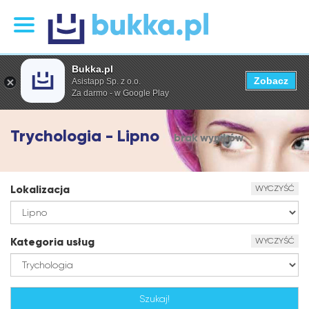
Bukka.pl
Zobacz
Asistapp Sp. z o.o.
Za darmo - w Google Play
Trychologia - Lipno
brak wyników
Lokalizacja
WYCZYŚĆ
Kategoria usług
WYCZYŚĆ