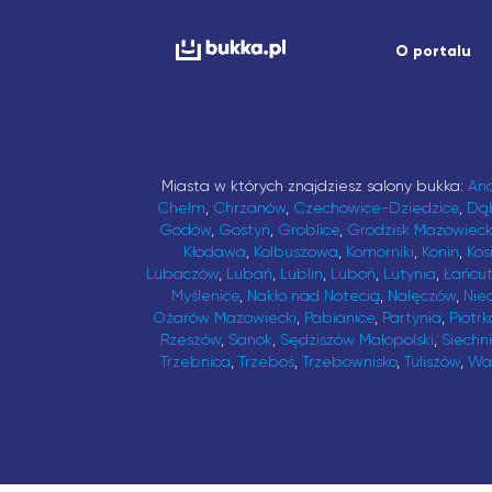
O portalu
Miasta w których znajdziesz salony bukka:
An
Chełm
,
Chrzanów
,
Czechowice-Dziedzice
,
Dą
Godów
,
Gostyń
,
Groblice
,
Grodzisk Mazowieck
Kłodawa
,
Kolbuszowa
,
Komorniki
,
Konin
,
Kos
Lubaczów
,
Lubań
,
Lublin
,
Luboń
,
Lutynia
,
Łańcu
Myślenice
,
Nakło nad Notecią
,
Nałęczów
,
Nie
Ożarów Mazowiecki
,
Pabianice
,
Partynia
,
Piotrk
Rzeszów
,
Sanok
,
Sędziszów Małopolski
,
Siechn
Trzebnica
,
Trzeboś
,
Trzebownisko
,
Tuliszów
,
Wa