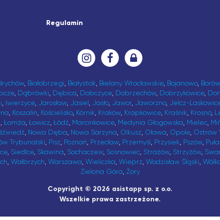
Regulamin
drychów
,
Białobrzegi
,
Białystok
,
Bielany Wrocławskie
,
Bojanowo
,
Borów
bcze
,
Dąbrówki
,
Dębica
,
Dobczyce
,
Dobrzechów
,
Dobrzykowice
,
Do
i
,
Iwierzyce
,
Jarosław
,
Jasiel
,
Jasło
,
Jawor
,
Jaworzno
,
Jelcz-Laskowic
ina
,
Koszalin
,
Kościelisko
,
Kórnik
,
Kraków
,
Krapkowice
,
Kraśnik
,
Krosno
,
L
t
,
Łomża
,
Łowicz
,
Łódź
,
Marcinkowice
,
Medynia Głogowska
,
Mielec
,
Mi
dźwiedź
,
Nowa Dęba
,
Nowa Sarzyna
,
Olkusz
,
Oława
,
Opole
,
Ostrów 
ów Trybunalski
,
Pisz
,
Poznań
,
Przecław
,
Przemyśl
,
Przysiek
,
Pszów
,
Puł
ice
,
Siedlce
,
Skawina
,
Sochaczew
,
Sosnowiec
,
Strażów
,
Strzyżów
,
Swa
ch
,
Wałbrzych
,
Warszawa
,
Wieliczka
,
Wieprz
,
Wodzisław Śląski
,
Wólk
Zielona Góra
,
Żory
Copyright © 2026 asistapp sp. z o.o.
Wszelkie prawa zastrzeżone.