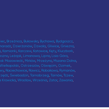
iec
,
Brzeźnica
,
Bukowsko
,
Bychawa
,
Bydgoszcz
,
maradz
,
Dzierżoniów
,
Dzwola
,
Gliwice
,
Gniezno
,
e
,
Kamionki
,
Karczew
,
Katowice
,
Kęty
,
Kluczbork
,
eszno
,
Leżajsk
,
Limanowa
,
Lipno
,
Lisia Góra
,
ńsk Mazowiecki
,
Mirków
,
Mrzeżyno
,
Mszana Dolna
,
Wielkopolski
,
Ostrzeszów
,
Oświęcim
,
Ozimek
,
awy
,
Raciechowice
,
Rawicz
,
Robakowo
,
Rymanów
,
rzędz
,
Świebodzin
,
Tarnobrzeg
,
Tarnów
,
Tczew
,
a Krowicka
,
Wrocław
,
Września
,
Zator
,
Zawonia
,