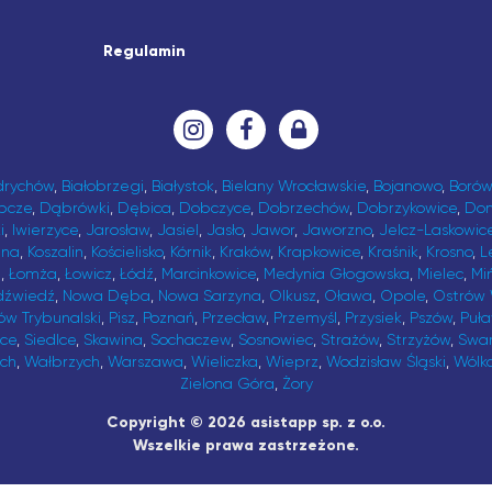
Regulamin
drychów
,
Białobrzegi
,
Białystok
,
Bielany Wrocławskie
,
Bojanowo
,
Borów
bcze
,
Dąbrówki
,
Dębica
,
Dobczyce
,
Dobrzechów
,
Dobrzykowice
,
Do
i
,
Iwierzyce
,
Jarosław
,
Jasiel
,
Jasło
,
Jawor
,
Jaworzno
,
Jelcz-Laskowic
ina
,
Koszalin
,
Kościelisko
,
Kórnik
,
Kraków
,
Krapkowice
,
Kraśnik
,
Krosno
,
L
t
,
Łomża
,
Łowicz
,
Łódź
,
Marcinkowice
,
Medynia Głogowska
,
Mielec
,
Mi
dźwiedź
,
Nowa Dęba
,
Nowa Sarzyna
,
Olkusz
,
Oława
,
Opole
,
Ostrów 
ów Trybunalski
,
Pisz
,
Poznań
,
Przecław
,
Przemyśl
,
Przysiek
,
Pszów
,
Puł
ice
,
Siedlce
,
Skawina
,
Sochaczew
,
Sosnowiec
,
Strażów
,
Strzyżów
,
Swa
ch
,
Wałbrzych
,
Warszawa
,
Wieliczka
,
Wieprz
,
Wodzisław Śląski
,
Wólk
Zielona Góra
,
Żory
Copyright © 2026 asistapp sp. z o.o.
Wszelkie prawa zastrzeżone.