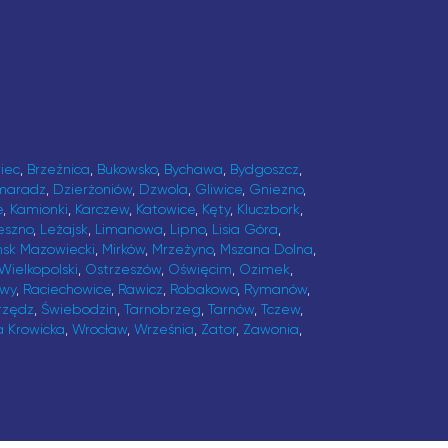
iec
,
Brzeźnica
,
Bukowsko
,
Bychawa
,
Bydgoszcz
,
maradz
,
Dzierżoniów
,
Dzwola
,
Gliwice
,
Gniezno
,
e
,
Kamionki
,
Karczew
,
Katowice
,
Kęty
,
Kluczbork
,
eszno
,
Leżajsk
,
Limanowa
,
Lipno
,
Lisia Góra
,
ńsk Mazowiecki
,
Mirków
,
Mrzeżyno
,
Mszana Dolna
,
Wielkopolski
,
Ostrzeszów
,
Oświęcim
,
Ozimek
,
awy
,
Raciechowice
,
Rawicz
,
Robakowo
,
Rymanów
,
rzędz
,
Świebodzin
,
Tarnobrzeg
,
Tarnów
,
Tczew
,
a Krowicka
,
Wrocław
,
Września
,
Zator
,
Zawonia
,