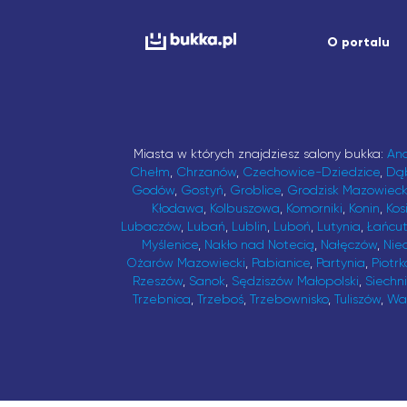
O portalu
Miasta w których znajdziesz salony bukka:
An
Chełm
,
Chrzanów
,
Czechowice-Dziedzice
,
Dą
Godów
,
Gostyń
,
Groblice
,
Grodzisk Mazowieck
Kłodawa
,
Kolbuszowa
,
Komorniki
,
Konin
,
Kos
Lubaczów
,
Lubań
,
Lublin
,
Luboń
,
Lutynia
,
Łańcu
Myślenice
,
Nakło nad Notecią
,
Nałęczów
,
Nie
Ożarów Mazowiecki
,
Pabianice
,
Partynia
,
Piotrk
Rzeszów
,
Sanok
,
Sędziszów Małopolski
,
Siechn
Trzebnica
,
Trzeboś
,
Trzebownisko
,
Tuliszów
,
Wa