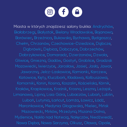
Miasta w których znajdziesz salony bukka:
Andrychów
,
Białobrzegi
,
Białystok
,
Bielany Wrocławskie
,
Bojanowo
,
Borówiec
,
Brzeźnica
,
Bukowsko
,
Bychawa
,
Bydgoszcz
,
Chełm
,
Chrzanów
,
Czechowice-Dziedzice
,
Dąbcze
,
Dąbrówki
,
Dębica
,
Dobczyce
,
Dobrzechów
,
Dobrzykowice
,
Domaradz
,
Dzierżoniów
,
Dzwola
,
Gliwice
,
Gniezno
,
Godów
,
Gostyń
,
Groblice
,
Grodzisk
Mazowiecki
,
Iwierzyce
,
Jarosław
,
Jasiel
,
Jasło
,
Jawor
,
Jaworzno
,
Jelcz-Laskowice
,
Kamionki
,
Karczew
,
Katowice
,
Kęty
,
Kluczbork
,
Kłodawa
,
Kolbuszowa
,
Komorniki
,
Konin
,
Kosina
,
Koszalin
,
Kościelisko
,
Kórnik
,
Kraków
,
Krapkowice
,
Kraśnik
,
Krosno
,
Leszno
,
Leżajsk
,
Limanowa
,
Lipno
,
Lisia Góra
,
Lubaczów
,
Lubań
,
Lublin
,
Luboń
,
Lutynia
,
Łańcut
,
Łomża
,
Łowicz
,
Łódź
,
Marcinkowice
,
Medynia Głogowska
,
Mielec
,
Mińsk
Mazowiecki
,
Mirków
,
Mrzeżyno
,
Mszana Dolna
,
Myślenice
,
Nakło nad Notecią
,
Nałęczów
,
Niedźwiedź
,
Nowa Dęba
,
Nowa Sarzyna
,
Olkusz
,
Oława
,
Opole
,