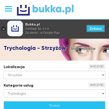
Bukka.pl
Zobacz
Asistapp Sp. z o.o.
Za darmo - w Google Play
Trychologia - Strzyżów
brak wyników
Lokalizacja
WYCZYŚĆ
Kategoria usług
WYCZYŚĆ