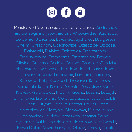
Miasta w których znajdziesz salony bukka:
Andrychów
,
Białobrzegi
,
Białystok
,
Bielany Wrocławskie
,
Bojanowo
,
Borówiec
,
Brzeźnica
,
Bukowsko
,
Bychawa
,
Bydgoszcz
,
Chełm
,
Chrzanów
,
Czechowice-Dziedzice
,
Dąbcze
,
Dąbrówki
,
Dębica
,
Dobczyce
,
Dobrzechów
,
Dobrzykowice
,
Domaradz
,
Dzierżoniów
,
Dzwola
,
Gliwice
,
Gniezno
,
Godów
,
Gostyń
,
Groblice
,
Grodzisk
Mazowiecki
,
Iwierzyce
,
Jarosław
,
Jasiel
,
Jasło
,
Jawor
,
Jaworzno
,
Jelcz-Laskowice
,
Kamionki
,
Karczew
,
Katowice
,
Kęty
,
Kluczbork
,
Kłodawa
,
Kolbuszowa
,
Komorniki
,
Konin
,
Kosina
,
Koszalin
,
Kościelisko
,
Kórnik
,
Kraków
,
Krapkowice
,
Kraśnik
,
Krosno
,
Leszno
,
Leżajsk
,
Limanowa
,
Lipno
,
Lisia Góra
,
Lubaczów
,
Lubań
,
Lublin
,
Luboń
,
Lutynia
,
Łańcut
,
Łomża
,
Łowicz
,
Łódź
,
Marcinkowice
,
Medynia Głogowska
,
Mielec
,
Mińsk
Mazowiecki
,
Mirków
,
Mrzeżyno
,
Mszana Dolna
,
Myślenice
,
Nakło nad Notecią
,
Nałęczów
,
Niedźwiedź
,
Nowa Dęba
,
Nowa Sarzyna
,
Olkusz
,
Oława
,
Opole
,