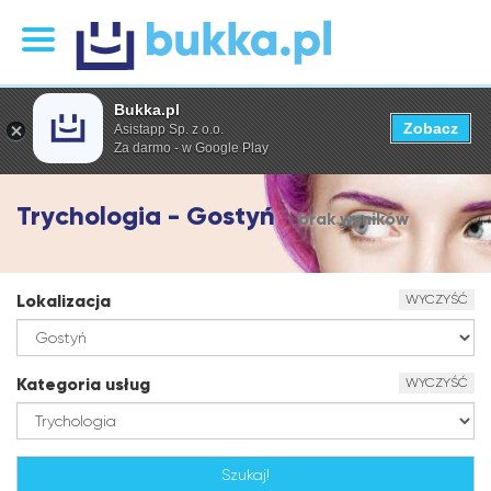
Bukka.pl
Zobacz
Asistapp Sp. z o.o.
Za darmo - w Google Play
Trychologia - Gostyń
brak wyników
Lokalizacja
WYCZYŚĆ
Kategoria usług
WYCZYŚĆ