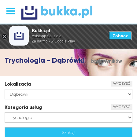
Bukka.pl
Zobacz
Asistapp Sp. z o.o.
Za darmo - w Google Play
Trychologia - Dąbrówki
brak wyników
Lokalizacja
WYCZYŚĆ
Kategoria usług
WYCZYŚĆ