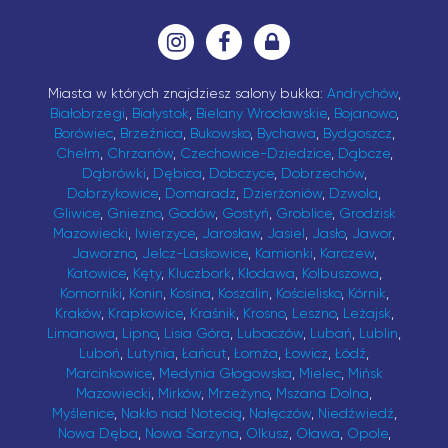
Miasta w których znajdziesz salony bukka:
Andrychów
,
Białobrzegi
,
Białystok
,
Bielany Wrocławskie
,
Bojanowo
,
Borówiec
,
Brzeźnica
,
Bukowsko
,
Bychawa
,
Bydgoszcz
,
Chełm
,
Chrzanów
,
Czechowice-Dziedzice
,
Dąbcze
,
Dąbrówki
,
Dębica
,
Dobczyce
,
Dobrzechów
,
Dobrzykowice
,
Domaradz
,
Dzierżoniów
,
Dzwola
,
Gliwice
,
Gniezno
,
Godów
,
Gostyń
,
Groblice
,
Grodzisk
Mazowiecki
,
Iwierzyce
,
Jarosław
,
Jasiel
,
Jasło
,
Jawor
,
Jaworzno
,
Jelcz-Laskowice
,
Kamionki
,
Karczew
,
Katowice
,
Kęty
,
Kluczbork
,
Kłodawa
,
Kolbuszowa
,
Komorniki
,
Konin
,
Kosina
,
Koszalin
,
Kościelisko
,
Kórnik
,
Kraków
,
Krapkowice
,
Kraśnik
,
Krosno
,
Leszno
,
Leżajsk
,
Limanowa
,
Lipno
,
Lisia Góra
,
Lubaczów
,
Lubań
,
Lublin
,
Luboń
,
Lutynia
,
Łańcut
,
Łomża
,
Łowicz
,
Łódź
,
Marcinkowice
,
Medynia Głogowska
,
Mielec
,
Mińsk
Mazowiecki
,
Mirków
,
Mrzeżyno
,
Mszana Dolna
,
Myślenice
,
Nakło nad Notecią
,
Nałęczów
,
Niedźwiedź
,
Nowa Dęba
,
Nowa Sarzyna
,
Olkusz
,
Oława
,
Opole
,