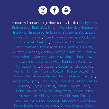
Miasta w których znajdziesz salony bukka:
Andrychów
,
Białobrzegi
,
Białystok
,
Bielany Wrocławskie
,
Bojanowo
,
Borówiec
,
Brzeźnica
,
Bukowsko
,
Bychawa
,
Bydgoszcz
,
Chełm
,
Chrzanów
,
Czechowice-Dziedzice
,
Dąbcze
,
Dąbrówki
,
Dębica
,
Dobczyce
,
Dobrzechów
,
Dobrzykowice
,
Domaradz
,
Dzierżoniów
,
Dzwola
,
Gliwice
,
Gniezno
,
Godów
,
Gostyń
,
Groblice
,
Grodzisk
Mazowiecki
,
Iwierzyce
,
Jarosław
,
Jasiel
,
Jasło
,
Jawor
,
Jaworzno
,
Jelcz-Laskowice
,
Kamionki
,
Karczew
,
Katowice
,
Kęty
,
Kluczbork
,
Kłodawa
,
Kolbuszowa
,
Komorniki
,
Konin
,
Kosina
,
Koszalin
,
Kościelisko
,
Kórnik
,
Kraków
,
Krapkowice
,
Kraśnik
,
Krosno
,
Leszno
,
Leżajsk
,
Limanowa
,
Lipno
,
Lisia Góra
,
Lubaczów
,
Lubań
,
Lublin
,
Luboń
,
Lutynia
,
Łańcut
,
Łomża
,
Łowicz
,
Łódź
,
Marcinkowice
,
Medynia Głogowska
,
Mielec
,
Mińsk
Mazowiecki
,
Mirków
,
Mrzeżyno
,
Mszana Dolna
,
Myślenice
,
Nakło nad Notecią
,
Nałęczów
,
Niedźwiedź
,
Nowa Dęba
,
Nowa Sarzyna
,
Olkusz
,
Oława
,
Opole
,