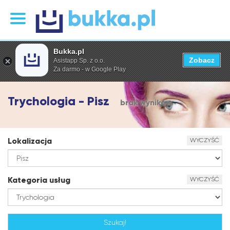
Bukka.pl
Zobacz
Asistapp Sp. z o.o.
Za darmo - w Google Play
Trychologia - Pisz
brak wyników
Lokalizacja
WYCZYŚĆ
Kategoria usług
WYCZYŚĆ