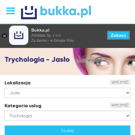
Bukka.pl
Zobacz
Asistapp Sp. z o.o.
Za darmo - w Google Play
Trychologia - Jasło
brak wyników
Lokalizacja
WYCZYŚĆ
Kategoria usług
WYCZYŚĆ