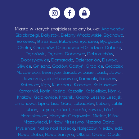
Miasta w których znajdziesz salony bukka:
Andrychów
,
Białobrzegi
,
Białystok
,
Bielany Wrocławskie
,
Bojanowo
,
Borówiec
,
Brzeźnica
,
Bukowsko
,
Bychawa
,
Bydgoszcz
,
Chełm
,
Chrzanów
,
Czechowice-Dziedzice
,
Dąbcze
,
Dąbrówki
,
Dębica
,
Dobczyce
,
Dobrzechów
,
Dobrzykowice
,
Domaradz
,
Dzierżoniów
,
Dzwola
,
Gliwice
,
Gniezno
,
Godów
,
Gostyń
,
Groblice
,
Grodzisk
Mazowiecki
,
Iwierzyce
,
Jarosław
,
Jasiel
,
Jasło
,
Jawor
,
Jaworzno
,
Jelcz-Laskowice
,
Kamionki
,
Karczew
,
Katowice
,
Kęty
,
Kluczbork
,
Kłodawa
,
Kolbuszowa
,
Komorniki
,
Konin
,
Kosina
,
Koszalin
,
Kościelisko
,
Kórnik
,
Kraków
,
Krapkowice
,
Kraśnik
,
Krosno
,
Leszno
,
Leżajsk
,
Limanowa
,
Lipno
,
Lisia Góra
,
Lubaczów
,
Lubań
,
Lublin
,
Luboń
,
Lutynia
,
Łańcut
,
Łomża
,
Łowicz
,
Łódź
,
Marcinkowice
,
Medynia Głogowska
,
Mielec
,
Mińsk
Mazowiecki
,
Mirków
,
Mrzeżyno
,
Mszana Dolna
,
Myślenice
,
Nakło nad Notecią
,
Nałęczów
,
Niedźwiedź
,
Nowa Dęba
,
Nowa Sarzyna
,
Olkusz
,
Oława
,
Opole
,